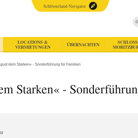
Schlösserland-Navigator
D
LOCATIONS &
SCHLOSS
ÜBERNACHTEN
VERMIETUNGEN
MORITZBU
ugust dem Starken« - Sonderführung für Familien
em Starken« - Sonderführun
hr