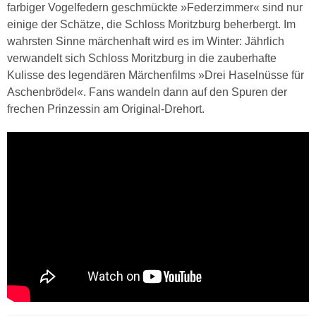
farbiger Vogelfedern geschmückte »Federzimmer« sind nur
einige der Schätze, die Schloss Moritzburg beherbergt. Im
wahrsten Sinne märchenhaft wird es im Winter: Jährlich
verwandelt sich Schloss Moritzburg in die zauberhafte
Kulisse des legendären Märchenfilms »Drei Haselnüsse für
Aschenbrödel«. Fans wandeln dann auf den Spuren der
frechen Prinzessin am Original-Drehort.