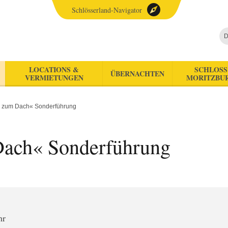
Schlösserland-Navigator
D
LOCATIONS &
SCHLOSS
ÜBERNACHTEN
VERMIETUNGEN
MORITZBU
s zum Dach« Sonderführung
Dach« Sonderführung
hr